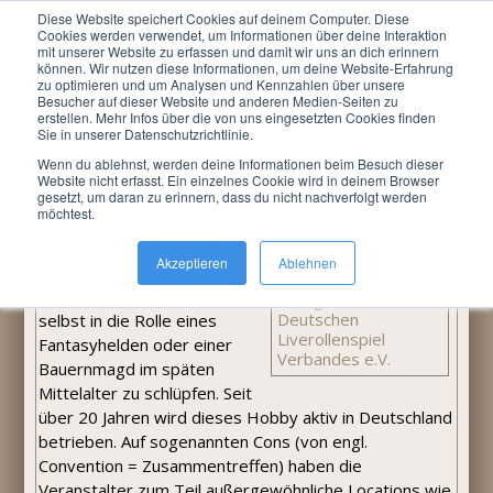
Diese Website speichert Cookies auf deinem Computer. Diese
Menu
Cookies werden verwendet, um Informationen über deine Interaktion
mit unserer Website zu erfassen und damit wir uns an dich erinnern
können. Wir nutzen diese Informationen, um deine Website-Erfahrung
Du bist hier:
LARP »
Informationen
zu optimieren und um Analysen und Kennzahlen über unsere
Besucher auf dieser Website und anderen Medien-Seiten zu
Informationen
erstellen. Mehr Infos über die von uns eingesetzten Cookies finden
Sie in unserer Datenschutzrichtlinie.
Was ist LARP?
Wenn du ablehnst, werden deine Informationen beim Besuch dieser
Website nicht erfasst. Ein einzelnes Cookie wird in deinem Browser
gesetzt, um daran zu erinnern, dass du nicht nachverfolgt werden
LARP ist die Abkürzung für
möchtest.
Wir sind Mitglied im
Live Action Role Playing
Deutschen Liverollespiel
(Englisch für Liverollenspiel)
Akzeptieren
Ablehnen
Verband e.V.
und es eröffnet die
Möglichkeit, einfach einmal
selbst in die Rolle eines
Fantasyhelden oder einer
Bauernmagd im späten
Mittelalter zu schlüpfen. Seit
über 20 Jahren wird dieses Hobby aktiv in Deutschland
betrieben. Auf sogenannten Cons (von engl.
Convention = Zusammentreffen) haben die
Veranstalter zum Teil außergewöhnliche Locations wie