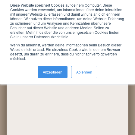
Diese Website speichert Cookies auf deinem Computer. Diese
Menu
Cookies werden verwendet, um Informationen über deine Interaktion
mit unserer Website zu erfassen und damit wir uns an dich erinnern
können. Wir nutzen diese Informationen, um deine Website-Erfahrung
Du bist hier:
LARP »
Termine / Anmeldung
»
zu optimieren und um Analysen und Kennzahlen über unsere
Rückblicke
»
2005
»
WochenendCon März 2005
Besucher auf dieser Website und anderen Medien-Seiten zu
erstellen. Mehr Infos über die von uns eingesetzten Cookies finden
Sie in unserer Datenschutzrichtlinie.
Wenn du ablehnst, werden deine Informationen beim Besuch dieser
Website nicht erfasst. Ein einzelnes Cookie wird in deinem Browser
gesetzt, um daran zu erinnern, dass du nicht nachverfolgt werden
möchtest.
Akzeptieren
Ablehnen