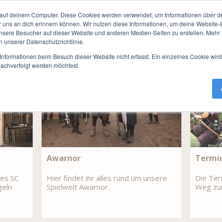
Awarnor
Termine / Anmeldung
NSC Infos
Mei
auf deinem Computer. Diese Cookies werden verwendet, um Informationen über dei
r uns an dich erinnern können. Wir nutzen diese Informationen, um deine Website
t
ere Besucher auf dieser Website und anderen Medien-Seiten zu erstellen. Mehr I
n unserer Datenschutzrichtlinie.
nformationen beim Besuch dieser Website nicht erfasst. Ein einzelnes Cookie wir
nachverfolgt werden möchtest.
Awarnor
Termi
es SC
Hier findet ihr alles rund um unsere
Die Ter
geln
Spielwelt Awarnor.
Weg zu