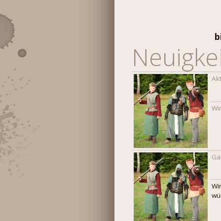
b
Neuigke
Ak
Wi
Gal
Wi
wü