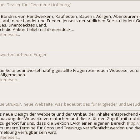
uer Teaser für "Eine neue Hoffnung"
n Bündnis von Handwerkern, Kaufleuten, Bauern, Adligen, Abenteurern 
n auf, neue Länder und Frieden jenseits der südlichen See zu finden. 
ues, unentdecktes Land.
h die Ankunft blieb nicht unentdeckt...
terlesen...
tworten auf eure Fragen
ue Seite beantwortet häufig gestellte Fragen zur neuen Webseite, zu u
 Allgemeinen.
terlesen...
ue Struktur, neue Webseite: was bedeutet das für Mitglieder und Besuc
s neue Design der Webseite und der Umbau der Inhalte entsprechend de
nutzung der Webseite vereinfachen und diese für den Zugriff mit mobi
zu gehört für uns, dass die Sektion LARP einen eigenen Bereich (
http:/
m unsere Termine für Cons und Trainings veröffentlicht werden und di
meldung verfügbar sein wird.
terlesen...