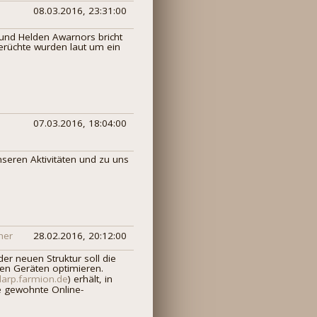
08.03.2016, 23:31:00
und Helden Awarnors bricht
Gerüchte wurden laut um ein
07.03.2016, 18:04:00
nseren Aktivitäten und zu uns
her
28.02.2016, 20:12:00
r neuen Struktur soll die
len Geräten optimieren.
/larp.farmion.de
) erhält, in
e gewohnte Online-