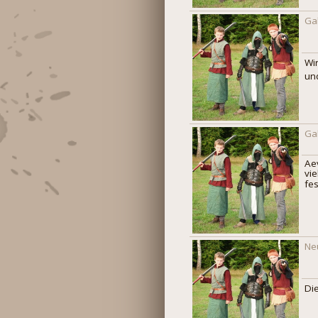
Ga
Wi
un
Ga
Ae
vi
fe
Ne
Di