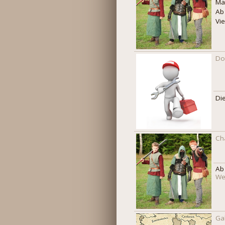
Ma
Ab
Vi
Do
Di
Ch
Ab
Wei
Ga