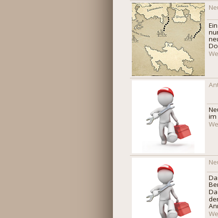
Ne
Ei
nu
ne
Doc
Wei
An
Ne
im
Wei
Ne
Da
Be
Da
de
An
Wei