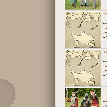
Zw
Wi
HOF
de
We
Er
Wi
HOF
de
We
Ne
Wi
ges