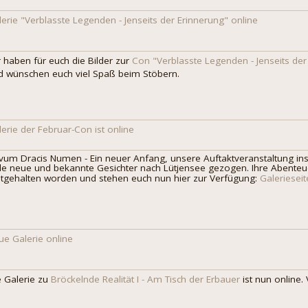
lerie "Verblasste Legenden - Jenseits der Erinnerung" online
r haben für euch die Bilder zur
Con "Verblasste Legenden - Jenseits der
d wünschen euch viel Spaß beim Stöbern.
lerie der Februar-Con ist online
vum Dracis Numen - Ein neuer Anfang, unsere Auftaktveranstaltung ins
ele neue und bekannte Gesichter nach Lütjensee gezogen. Ihre Abenteue
stgehalten worden und stehen euch nun hier zur Verfügung:
Galerieseit
ue Galerie online
e Galerie zu
Bröckelnde Realität I - Am Tisch der Erbauer
ist nun online.