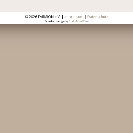
©
2026 FARMION e.V. |
Impressum
|
Datenschutz
Based on design by
Grafikbüro Wien