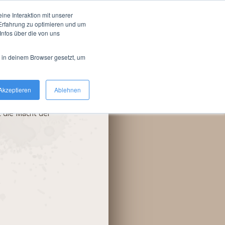
n Farmion
ne Interaktion mit unserer
-Erfahrung zu optimieren und um
Der Schlüssel
nfos über die von uns
d in deinem Browser gesetzt, um
Akzeptieren
Ablehnen
dass diese Prophezeiung
hlossen, das Orakel im
 die Macht der