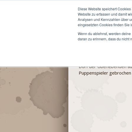
Start
Informationen
Diese Website speichert Cookies 
Website zu erfassen und damit wi
Du bist hier:
LARP »
Ter
Analysen und Kennzahlen über uns
eingesetzten Cookies finden Sie i
Wenn du ablehnst, werden deine I
daran zu erinnern, dass du nicht 
"Der Schlüssel zum Herzen
Mit einem Bündnis awarno
aus der Schöpfungszeit Ro
Dorf der Überlebenden au
Puppenspieler gebrochen