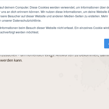
Awarnor
Termine / Anmeldung
NSC Infos
Mei
auf deinem Computer. Diese Cookies werden verwendet, um Informationen über dei
r uns an dich erinnern können. Wir nutzen diese Informationen, um deine Website
mine / Anmeldung
»
Rückblicke
»
2016
»
Das Erbe Ronramars II - 
ere Besucher auf dieser Website und anderen Medien-Seiten zu erstellen. Mehr I
n unserer Datenschutzrichtlinie.
nformationen beim Besuch dieser Website nicht erfasst. Ein einzelnes Cookie wir
nachverfolgt werden möchtest.
 der Welt liegt in den Händen der Weisen."
rischer Helden ist Madras in Ylayon zu dem Schluss gekommen, 
nramars auf das Volk der Eladrin verweisen muss. Es wurde besc
fzusuchen - um hoffentlich einige Antworten zu bekommen, damit
 werden kann.