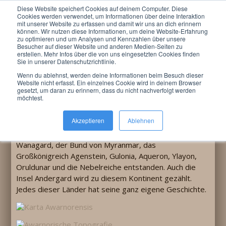
Diese Website speichert Cookies auf deinem Computer. Diese
Menu
Cookies werden verwendet, um Informationen über deine Interaktion
mit unserer Website zu erfassen und damit wir uns an dich erinnern
können. Wir nutzen diese Informationen, um deine Website-Erfahrung
Du bist hier:
LARP »
Awarnor
»
Bibliothek zu
zu optimieren und um Analysen und Kennzahlen über unsere
Nauheim
»
Großer Saal
Besucher auf dieser Website und anderen Medien-Seiten zu
erstellen. Mehr Infos über die von uns eingesetzten Cookies finden
Sie in unserer Datenschutzrichtlinie.
Wenn du ablehnst, werden deine Informationen beim Besuch dieser
Website nicht erfasst. Ein einzelnes Cookie wird in deinem Browser
Suchen
gesetzt, um daran zu erinnern, dass du nicht nachverfolgt werden
möchtest.
Awarnor
Akzeptieren
Ablehnen
Die Spielwelt des Farmion e.V. ist der Fantasiekontinent
Awarnor, auf dem das Farmionische Großreich,
Wanagard, der Bund von Myranmar, das
Großkönigreich Agenstein, Gulonia, Aqueron, Ylayon,
Oruldunar und die Nebelreiche entstanden. Auch die
Insel Andergard wird zu diesem Kontinent gezählt.
Jedes dieser Länder hat seine ganz eigene Geschichte.