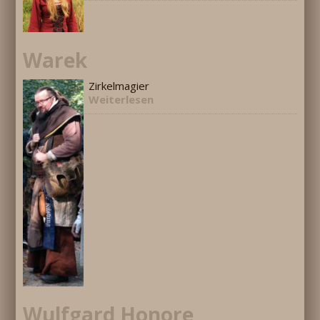
Warek
Zirkelmagier
Weiterlesen
Wulfgard Honore