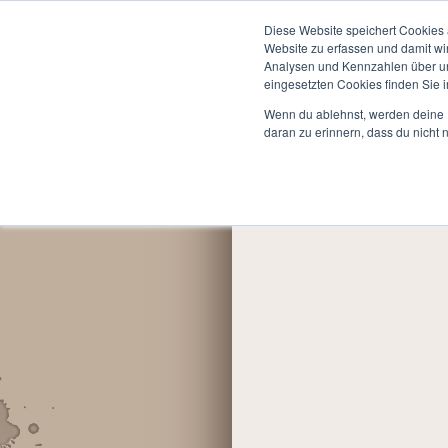
Start
Informationen
Diese Website speichert Cookies 
Website zu erfassen und damit wi
Du bist hier:
LARP »
Ter
Analysen und Kennzahlen über uns
eingesetzten Cookies finden Sie i
Wenn du ablehnst, werden deine I
daran zu erinnern, dass du nicht 