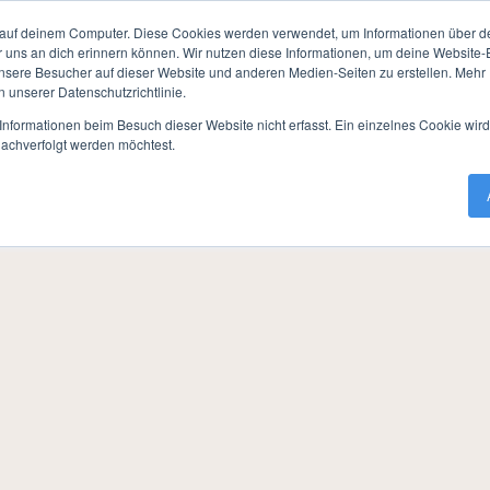
Awarnor
Termine / Anmeldung
NSC Infos
Mei
auf deinem Computer. Diese Cookies werden verwendet, um Informationen über dei
r uns an dich erinnern können. Wir nutzen diese Informationen, um deine Website
mine / Anmeldung
»
Rückblicke
»
2022
»
Oruldunar - Das verfluch
ere Besucher auf dieser Website und anderen Medien-Seiten zu erstellen. Mehr I
n unserer Datenschutzrichtlinie.
nformationen beim Besuch dieser Website nicht erfasst. Ein einzelnes Cookie wir
nachverfolgt werden möchtest.