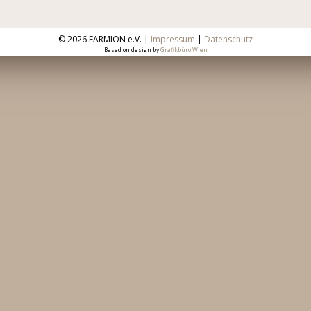
©
2026 FARMION e.V. |
Impressum
|
Datenschutz
Based on design by
Grafikbüro Wien