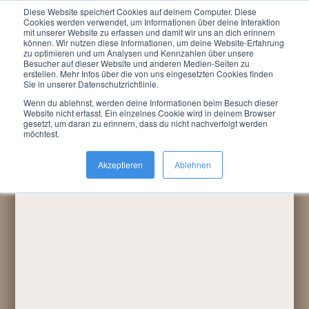
Diese Website speichert Cookies auf deinem Computer. Diese
Menu
Cookies werden verwendet, um Informationen über deine Interaktion
mit unserer Website zu erfassen und damit wir uns an dich erinnern
können. Wir nutzen diese Informationen, um deine Website-Erfahrung
Du bist hier:
LARP »
Termine / Anmeldung
»
zu optimieren und um Analysen und Kennzahlen über unsere
Rückblicke
»
2009
»
WochenCon April 2009
Besucher auf dieser Website und anderen Medien-Seiten zu
erstellen. Mehr Infos über die von uns eingesetzten Cookies finden
Sie in unserer Datenschutzrichtlinie.
Wenn du ablehnst, werden deine Informationen beim Besuch dieser
Website nicht erfasst. Ein einzelnes Cookie wird in deinem Browser
gesetzt, um daran zu erinnern, dass du nicht nachverfolgt werden
möchtest.
Akzeptieren
Ablehnen