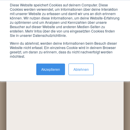
Diese Website speichert Cookies auf deinem Computer. Diese
Menu
Cookies werden verwendet, um Informationen über deine Interaktion
mit unserer Website zu erfassen und damit wir uns an dich erinnern
können. Wir nutzen diese Informationen, um deine Website-Erfahrung
Du bist hier:
LARP »
Termine / Anmeldung
»
zu optimieren und um Analysen und Kennzahlen über unsere
Rückblicke
»
2018
»
Preis des Sieges
Besucher auf dieser Website und anderen Medien-Seiten zu
erstellen. Mehr Infos über die von uns eingesetzten Cookies finden
Sie in unserer Datenschutzrichtlinie.
Wenn du ablehnst, werden deine Informationen beim Besuch dieser
Website nicht erfasst. Ein einzelnes Cookie wird in deinem Browser
gesetzt, um daran zu erinnern, dass du nicht nachverfolgt werden
möchtest.
Akzeptieren
Ablehnen