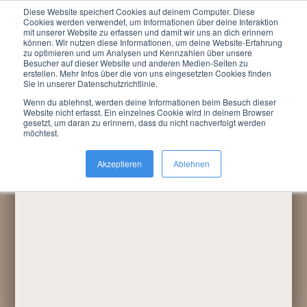
Diese Website speichert Cookies auf deinem Computer. Diese
Menu
Cookies werden verwendet, um Informationen über deine Interaktion
mit unserer Website zu erfassen und damit wir uns an dich erinnern
können. Wir nutzen diese Informationen, um deine Website-Erfahrung
Du bist hier:
LARP »
Termine / Anmeldung
»
zu optimieren und um Analysen und Kennzahlen über unsere
Rückblicke
»
2013
Besucher auf dieser Website und anderen Medien-Seiten zu
erstellen. Mehr Infos über die von uns eingesetzten Cookies finden
Sie in unserer Datenschutzrichtlinie.
Rattenplage III
Ragnarök III
Wenn du ablehnst, werden deine Informationen beim Besuch dieser
Website nicht erfasst. Ein einzelnes Cookie wird in deinem Browser
Das Haus Honore
gesetzt, um daran zu erinnern, dass du nicht nachverfolgt werden
möchtest.
LARPing & Trailerdreh
TagesCon Juli 2013
Akzeptieren
Ablehnen
TagesCon Juni 2013
Die Vergessenen