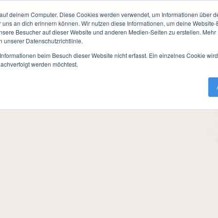
Awarnor
Termine / Anmeldung
NSC Infos
Mei
auf deinem Computer. Diese Cookies werden verwendet, um Informationen über dei
r uns an dich erinnern können. Wir nutzen diese Informationen, um deine Website
mine / Anmeldung
»
Rückblicke
»
2010
»
Hinter den Linien
ere Besucher auf dieser Website und anderen Medien-Seiten zu erstellen. Mehr I
n unserer Datenschutzrichtlinie.
nformationen beim Besuch dieser Website nicht erfasst. Ein einzelnes Cookie wir
nachverfolgt werden möchtest.