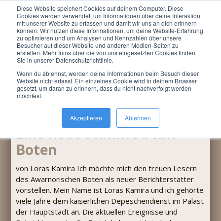
Diese Website speichert Cookies auf deinem Computer. Diese
Menu
Cookies werden verwendet, um Informationen über deine Interaktion
mit unserer Website zu erfassen und damit wir uns an dich erinnern
können. Wir nutzen diese Informationen, um deine Website-Erfahrung
Du bist hier:
LARP »
Awarnor
»
Bibliothek zu
zu optimieren und um Analysen und Kennzahlen über unsere
Nauheim
»
Kleiner Saal
Besucher auf dieser Website und anderen Medien-Seiten zu
erstellen. Mehr Infos über die von uns eingesetzten Cookies finden
Sie in unserer Datenschutzrichtlinie.
Wenn du ablehnst, werden deine Informationen beim Besuch dieser
Website nicht erfasst. Ein einzelnes Cookie wird in deinem Browser
Suchen
gesetzt, um daran zu erinnern, dass du nicht nachverfolgt werden
möchtest.
Awarnorischer Bote IV-15-XI-01
Akzeptieren
Ablehnen
Eine neue Stimme beim
Boten
von Loras Kamira Ich möchte mich den treuen Lesern
des Awarnorischen Boten als neuer Berichterstatter
vorstellen. Mein Name ist Loras Kamira und ich gehörte
viele Jahre dem kaiserlichen Depeschendienst im Palast
der Hauptstadt an. Die aktuellen Ereignisse und