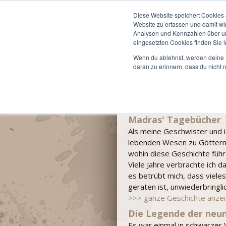
Start
Informationen
Diese Website speichert Cookies 
Website zu erfassen und damit wi
Du bist hier:
LARP »
Awa
Analysen und Kennzahlen über uns
eingesetzten Cookies finden Sie i
Suche
Wenn du ablehnst, werden deine I
daran zu erinnern, dass du nicht 
Suche nach: baneth
Madras' Tagebücher
Als meine Geschwister und 
lebenden Wesen zu Göttern 
wohin diese Geschichte füh
Viele Jahre verbrachte ich 
es betrübt mich, dass viele
geraten ist, unwiederbringlich
>>> ganze Geschichte anze
Die Legende der neu
Es war einmal in schwarzer 