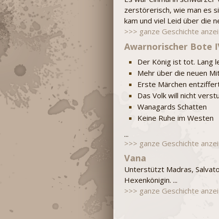
zerstörerisch, wie man es s
kam und viel Leid über die ne
>>> ganze Geschichte anze
Awarnorischer Bote I
Der König ist tot. Lang 
Mehr über die neuen M
Erste Märchen entziffer
Das Volk will nicht vers
Wanagards Schatten
Keine Ruhe im Westen
...
>>> ganze Geschichte anze
Vana
Unterstützt Madras, Salvat
Hexenkönigin.
...
>>> ganze Geschichte anze