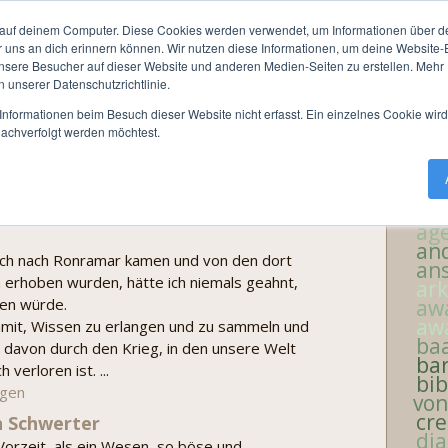
Awarnor
Termine / Anmeldung
NSC Infos
Mei
auf deinem Computer. Diese Cookies werden verwendet, um Informationen über dei
r uns an dich erinnern können. Wir nutzen diese Informationen, um deine Website
rnor
ere Besucher auf dieser Website und anderen Medien-Seiten zu erstellen. Mehr I
n unserer Datenschutzrichtlinie.
nformationen beim Besuch dieser Website nicht erfasst. Ein einzelnes Cookie wir
nachverfolgt werden möchtest.
Ta
Suchen
ae
ag
and
ich nach Ronramar kamen und von den dort
an
erhoben wurden, hätte ich niemals geahnt,
ar
ren würde.
aw
aw
damit, Wissen zu erlangen und zu sammeln und
ba
s davon durch den Krieg, in den unsere Welt
bar
 verloren ist. ...
bib
igen
vo
cre
n Schwerter
dia
Vorzeit, als ein Wesen, so böse und