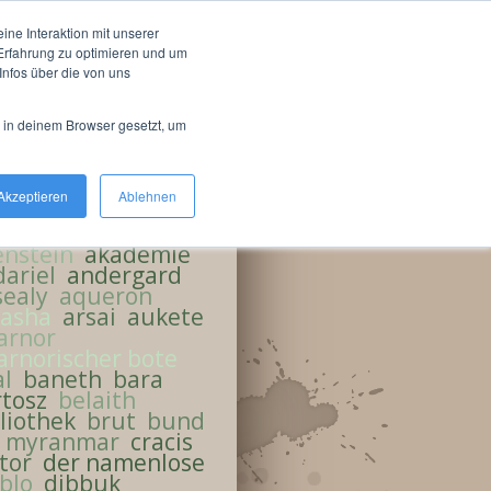
n Farmion
ne Interaktion mit unserer
-Erfahrung zu optimieren und um
nfos über die von uns
d in deinem Browser gesetzt, um
gs
Akzeptieren
Ablehnen
vum dracis numen
enstein
akademie
ariel
andergard
sealy
aqueron
kasha
arsai
aukete
arnor
arnorischer bote
al
baneth
bara
tosz
belaith
liothek
brut
bund
n myranmar
cracis
tor
der namenlose
blo
dibbuk