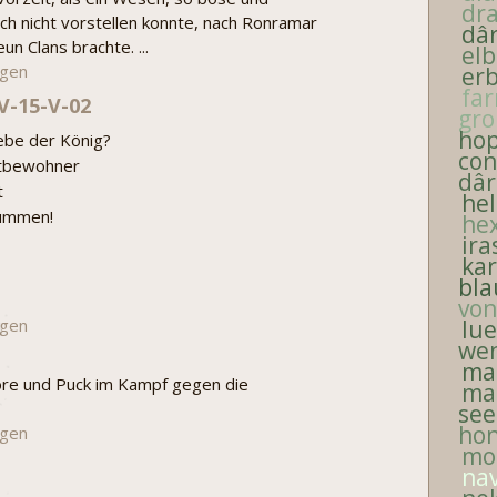
dr
ich nicht vorstellen konnte, nach Ronramar
dâ
un Clans brachte. ...
el
igen
er
fa
V-15-V-02
gro
ho
lebe der König?
con
itbewohner
dâr
t
hel
tummen!
he
ira
ka
bl
von
igen
lu
we
ma
ore und Puck im Kampf gegen die
ma
see
ho
igen
mo
na