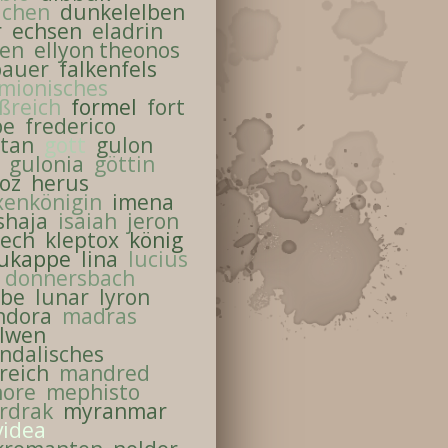
achen
dunkelelben
r
echsen
eladrin
ben
ellyon theonos
bauer
falkenfels
rmionisches
ßreich
formel
fort
pe
frederico
tan
gott
gulon
gulonia
göttin
oz
herus
xenkönigin
imena
shaja
isaiah
jeron
rech
kleptox
könig
aukappe
lina
lucius
 donnersbach
ebe
lunar
lyron
ndora
madras
lwen
ndalisches
reich
mandred
nore
mephisto
rdrak
myranmar
videa