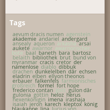
Tags
aevum dracis numen
agenstein
akademie
andariel
andergard
ansealy
aqueron
arkasha
arsai
aukete
awarnor
awarnorischer
bote
baal
baneth
bara
bartosz
belaith
bibliothek
brut
bund von
myranmar
cracis
cretor
der
namenlose
diablo
dibbuk
drachen
dunkelelben
dâr
echsen
eladrin
elben
ellyon theonos
erbauer
falkenfels
farmionisches
großreich
formel
fort hope
frederico contan
gott
gulon dâr
gulonia
göttin
heloz
herus
hexenkönigin
imena
irashaja
isaiah
jeron
karech
kleptox
könig
blaukappe
lina
lucius von