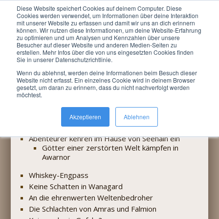
Diese Website speichert Cookies auf deinem Computer. Diese
Menu
Cookies werden verwendet, um Informationen über deine Interaktion
mit unserer Website zu erfassen und damit wir uns an dich erinnern
können. Wir nutzen diese Informationen, um deine Website-Erfahrung
Du bist hier:
LARP »
Awarnor
zu optimieren und um Analysen und Kennzahlen über unsere
Besucher auf dieser Website und anderen Medien-Seiten zu
Suche
erstellen. Mehr Infos über die von uns eingesetzten Cookies finden
Sie in unserer Datenschutzrichtlinie.
Wenn du ablehnst, werden deine Informationen beim Besuch dieser
Website nicht erfasst. Ein einzelnes Cookie wird in deinem Browser
Suchen
gesetzt, um daran zu erinnern, dass du nicht nachverfolgt werden
möchtest.
Suche nach: irashaja
Akzeptieren
Ablehnen
Awarnorischer Bote IV-15-IV-01
Abenteurer kehren im Hause von Seehain ein
Götter einer zerstörten Welt kämpfen in
Awarnor
Whiskey-Engpass
Keine Schatten in Wanagard
An die ehrenwerten Weltenbedroher
Die Schlachten von Amras und Falmion